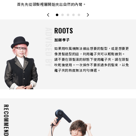
燙髮的
首先先從頭髮裡層開始夾出自然的內彎。
再將
ROOTS
ADVISED BY
加藤孝子
如果用吹風機無法做出想要的髮型，或是想要更
像燙髮造型的話，利用離子夾可以輕鬆做到。
請不要在頭髮濕的狀態下使用離子夾，請在頭髮
吹乾後使用。一次操作不要抓過多的髮束，以免
離子夾的熱度無法均勻傳遞。
RECOMMEND