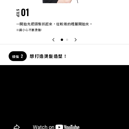
0
01
STEP
STEP
勻夾到
一次
一開始先把頭髮抓起來，從較捲的裡層開始夾。
髮尾
※請小心不要燙傷!
2
想打造燙髮造型！
煩惱